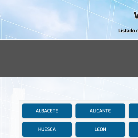
Listado 
ALBACETE
ALICANTE
HUESCA
LEON