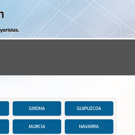
m
yoristas.
GIRONA
GUIPUZCOA
MURCIA
NAVARRA