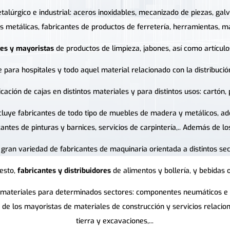
etalúrgico e industrial: aceros inoxidables, mecanizado de piezas, g
as metálicas, fabricantes de productos de ferretería, herramientas, ma
tes y mayoristas
de productos de limpieza, jabones, así como artículos
 para hospitales y todo aquel material relacionado con la distribució
ación de cajas en distintos materiales y para distintos usos: cartón, pl
ncluye fabricantes de todo tipo de muebles de madera y metálicos, ad
cantes de pinturas y barnices, servicios de carpintería,.. Además de l
ran variedad de fabricantes de maquinaria orientada a distintos sect
esto,
fabricantes y distribuidores
de alimentos y bollería, y bebidas 
 materiales para determinados sectores: componentes neumáticos e hid
es de los mayoristas de materiales de construcción y servicios relaci
tierra y excavaciones,...