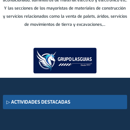
acondicionado, suministros de material eléctrico y electrónico etc.
L'HOSPITALET DE LLOBREGAT
Y las secciones de los mayoristas de materiales de construcción
y servicios relacionados como la venta de palets, áridos, servicios
LA GARRIGA
de movimientos de tierra y excavaciones,...
LA LLAGOSTA
LES FRANQUESES DEL VALLES
LLIÇA DE VALL
MALGRAT DE MAR
▷
ACTIVIDADES DESTACADAS
MANLLEU
MANRESA