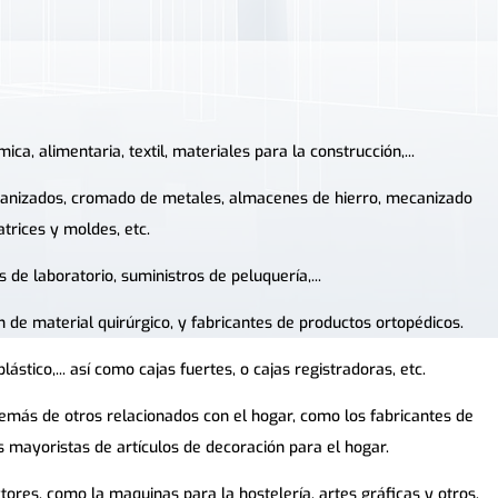
ca, alimentaria, textil, materiales para la construcción,...
alvanizados, cromado de metales, almacenes de hierro, mecanizado
trices y moldes, etc.
 de laboratorio, suministros de peluquería,...
n de material quirúrgico, y fabricantes de productos ortopédicos.
ástico,... así como cajas fuertes, o cajas registradoras, etc.
emás de otros relacionados con el hogar, como los fabricantes de
os mayoristas de artículos de decoración para el hogar.
ores, como la maquinas para la hostelería, artes gráficas y otros.