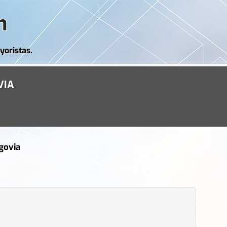
m
yoristas.
VIA
govia