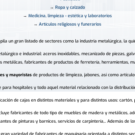
→
Ropa y calzado
→
Medicina, limpieza - estética y laboratorios
→
Artículos religiosos y funerarios
ila un gran listado de sectores como la industria metalúrgica, la quími
etalúrgico e industrial: aceros inoxidables, mecanizado de piezas, g
as metálicas, fabricantes de productos de ferretería, herramientas, ma
tes y mayoristas
de productos de limpieza, jabones, así como artículos
 para hospitales y todo aquel material relacionado con la distribució
ación de cajas en distintos materiales y para distintos usos: cartón, pl
ncluye fabricantes de todo tipo de muebles de madera y metálicos, ad
cantes de pinturas y barnices, servicios de carpintería,.. Además de l
ran variedad de fabricantes de maquinaria orientada a distintos sect