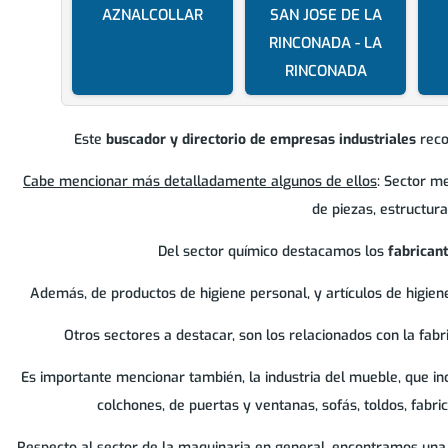
AZNALCOLLAR
SAN JOSE DE LA
RINCONADA - LA
RINCONADA
Este
buscador y directorio de empresas industriales
recop
Cabe mencionar más detalladamente algunos de ellos
: Sector m
de piezas, estructur
Del sector químico destacamos los
fabrican
Además, de productos de higiene personal, y artículos de higiene
Otros sectores a destacar, son los relacionados con la fabric
Es importante mencionar también, la industria del mueble, que i
colchones, de puertas y ventanas, sofás, toldos, fabri
Respecto al sector de la maquinaria en general, encontramos una g