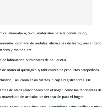
ca, alimentaria, textil, materiales para la construcción,...
alvanizados, cromado de metales, almacenes de hierro, mecanizado
trices y moldes, etc.
 de laboratorio, suministros de peluquería,...
n de material quirúrgico, y fabricantes de productos ortopédicos.
ástico,... así como cajas fuertes, o cajas registradoras, etc.
emás de otros relacionados con el hogar, como los fabricantes de
os mayoristas de artículos de decoración para el hogar.
ores, como la maquinas para la hostelería, artes gráficas y otros.