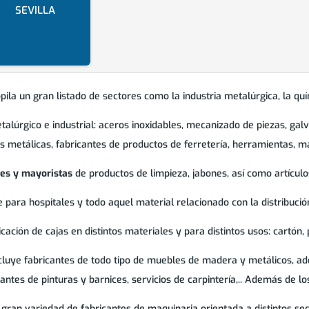
SEVILLA
ila un gran listado de sectores como la industria metalúrgica, la quími
etalúrgico e industrial: aceros inoxidables, mecanizado de piezas, g
as metálicas, fabricantes de productos de ferretería, herramientas, ma
tes y mayoristas
de productos de limpieza, jabones, así como artículos
 para hospitales y todo aquel material relacionado con la distribució
ación de cajas en distintos materiales y para distintos usos: cartón, pl
ncluye fabricantes de todo tipo de muebles de madera y metálicos, ad
cantes de pinturas y barnices, servicios de carpintería,.. Además de l
ran variedad de fabricantes de maquinaria orientada a distintos sect