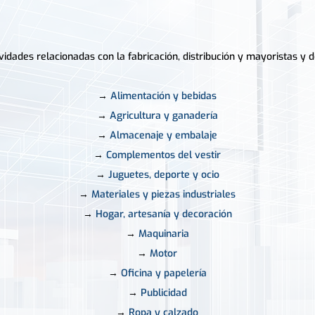
dades relacionadas con la fabricación, distribución y mayoristas y d
→
Alimentación y bebidas
→
Agricultura y ganadería
→
Almacenaje y embalaje
→
Complementos del vestir
→
Juguetes, deporte y ocio
→
Materiales y piezas industriales
→
Hogar, artesanía y decoración
→
Maquinaria
→
Motor
→
Oficina y papelería
→
Publicidad
→
Ropa y calzado