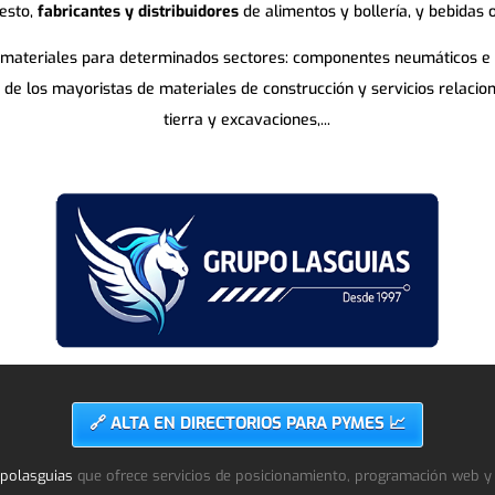
esto,
fabricantes y distribuidores
de alimentos y bollería, y bebidas 
 materiales para determinados sectores: componentes neumáticos e hid
es de los mayoristas de materiales de construcción y servicios relaci
tierra y excavaciones,...
🔗 ALTA EN DIRECTORIOS PARA PYMES 📈
polasguias
que ofrece servicios de posicionamiento, programación web y