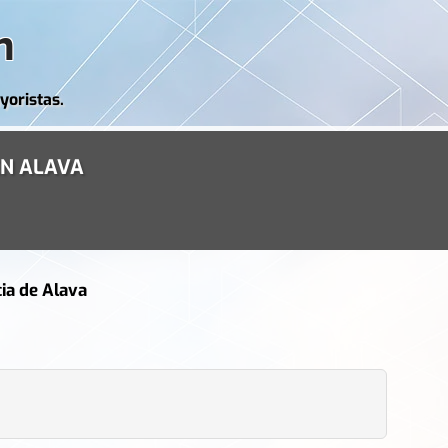
m
yoristas.
EN ALAVA
ia de
Alava