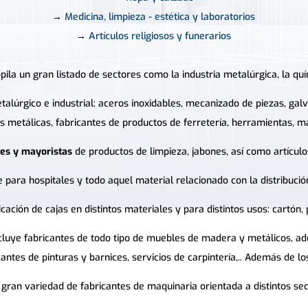
→
Medicina, limpieza - estética y laboratorios
→
Artículos religiosos y funerarios
ila un gran listado de sectores como la industria metalúrgica, la quími
etalúrgico e industrial: aceros inoxidables, mecanizado de piezas, g
as metálicas, fabricantes de productos de ferretería, herramientas, ma
tes y mayoristas
de productos de limpieza, jabones, así como artículos
 para hospitales y todo aquel material relacionado con la distribució
ación de cajas en distintos materiales y para distintos usos: cartón, pl
ncluye fabricantes de todo tipo de muebles de madera y metálicos, ad
cantes de pinturas y barnices, servicios de carpintería,.. Además de l
ran variedad de fabricantes de maquinaria orientada a distintos sect